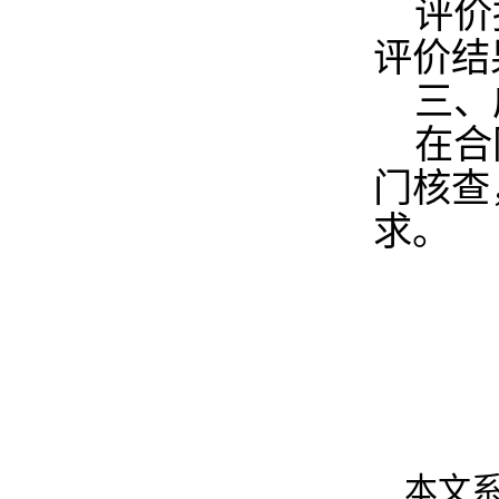
评价
评价结
三、
在合
门核查
求。
本文