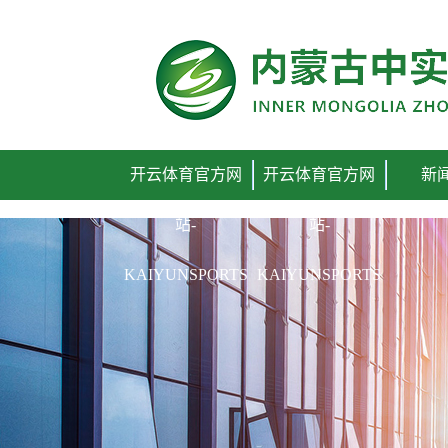
开云体育官方网站-KAIYUNSPORTS
开云体育官方网
开云体育官方网
新
站-
站-
KAIYUNSPORTS
KAIYUNSPORTS