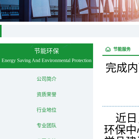
节能服务
节能环保
Energy Saving And Environmental Protection
完成内
公司简介
资质荣誉
行业地位
近日
专业团队
环保中