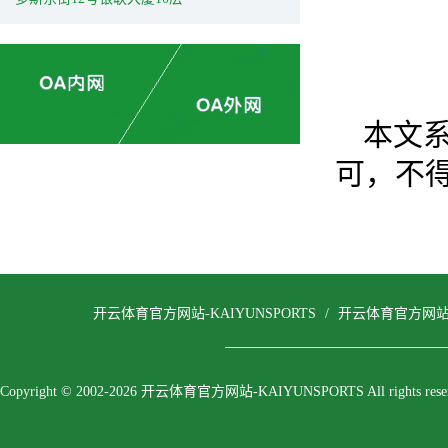
本文
可，不
开云体育官方网站-KAIYUNSPORTS
/
开云体育官方网站-
Copyright © 2002-2026 开云体育官方网站-KAIYUNSPORTS All rights reser