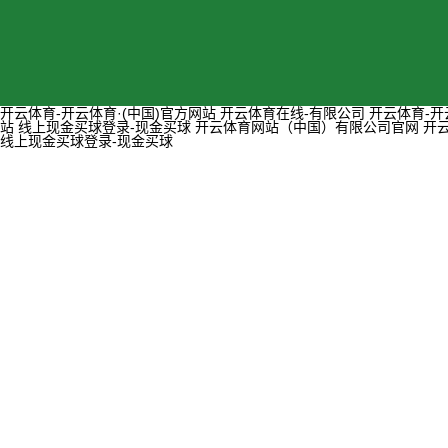
开云体育-开云体育·(中国)官方网站
开云体育在线-有限公司
开云体育-
站
线上现金买球登录-现金买球
开云体育网站（中国）有限公司官网
开云
线上现金买球登录-现金买球