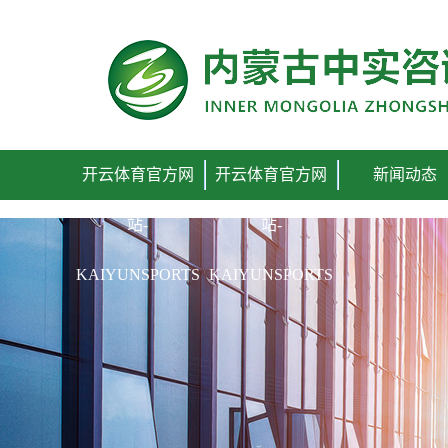
开云体育官方网站-KAIYUNSPORTS
开云体育官方网
开云体育官方网
新闻动态
站-
站-
KAIYUNSPORTS
KAIYUNSPORTS