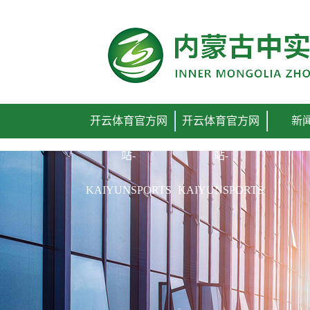
开云体育官方网站-KAIYUNSPORTS
开云体育官方网
开云体育官方网
新
站-
站-
KAIYUNSPORTS
KAIYUNSPORTS