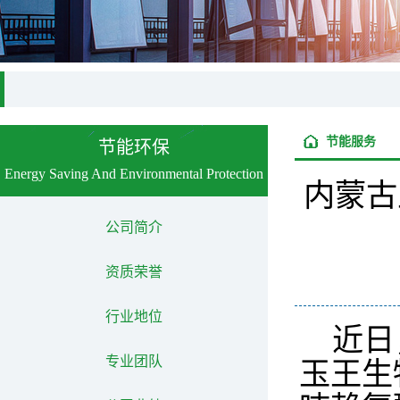
节能服务
节能环保
Energy Saving And Environmental Protection
内蒙古
公司简介
资质荣誉
行业地位
近日
专业团队
玉王生