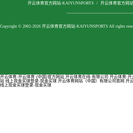
开云体育官方网站-KAIYUNSPORTS
/
开云体育官方网站-
Copyright © 2002-2026 开云体育官方网站-KAIYUNSPORTS All rights reser
开云体育-开云体育·(中国)官方网站
开云体育在线-有限公司
开云体育-
站
线上现金买球登录-现金买球
开云体育网站（中国）有限公司官网
开云
线上现金买球登录-现金买球