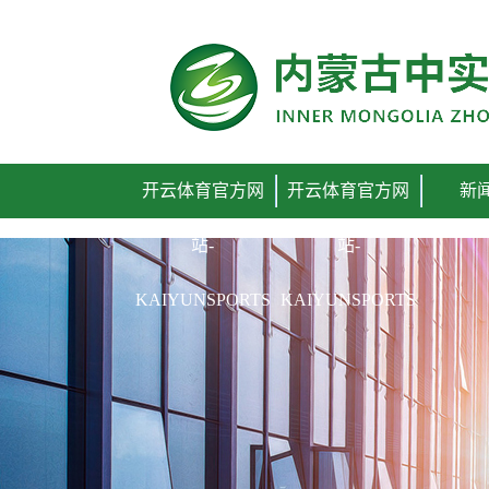
开云体育官方网站-KAIYUNSPORTS
开云体育官方网
开云体育官方网
新
站-
站-
KAIYUNSPORTS
KAIYUNSPORTS