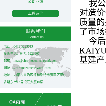
我公
公司业绩
对造价
工程造价
质量的
了市场
联系我们
Contact us
今后
电话：0471-5223613
KAI
投诉电话：0471-5223607
基建产
邮箱：imzs@chromozomenetwork.com
网址：//chromozomenetwork.com/
地址：内蒙古自治区呼和浩特市赛罕区鄂尔
多斯东街12号银联大厦10层