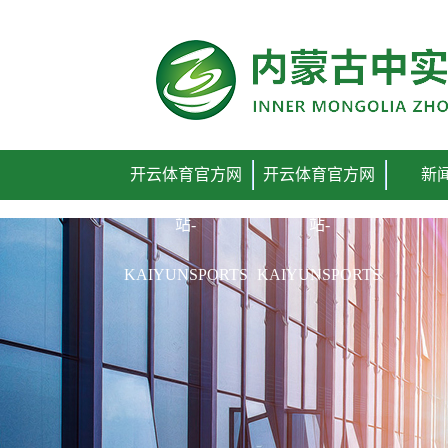
开云体育官方网站-KAIYUNSPORTS
开云体育官方网
开云体育官方网
新
站-
站-
KAIYUNSPORTS
KAIYUNSPORTS