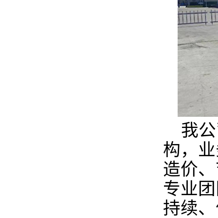
我公
构，业
造价、
专业团
持续、