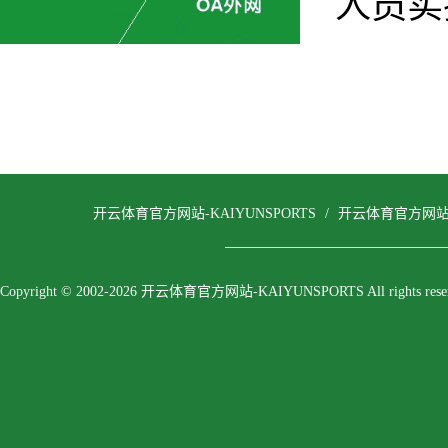
人员实
开云体育官方网站-KAIYUNSPORTS
/
开云体育官方网站-
Copyright © 2002-2026 开云体育官方网站-KAIYUNSPORTS All rights reser