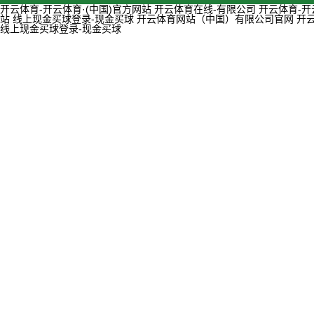
开云体育-开云体育·(中国)官方网站
开云体育在线-有限公司
开云体育-
站
线上现金买球登录-现金买球
开云体育网站（中国）有限公司官网
开云
线上现金买球登录-现金买球