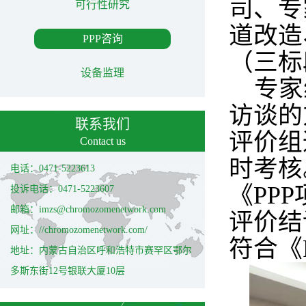
司、专
可行性研究
道改造
PPP咨询
（三标
设备监理
专家
访谈的
联系我们
评价组
Contact us
时考核
电话：0471-5223613
《
PPP
投诉电话：0471-5223607
邮箱：imzs@chromozomenetwork.com
评价结
网址：//chromozomenetwork.com/
符合《
地址：内蒙古自治区呼和浩特市赛罕区鄂尔
多斯东街12号银联大厦10层