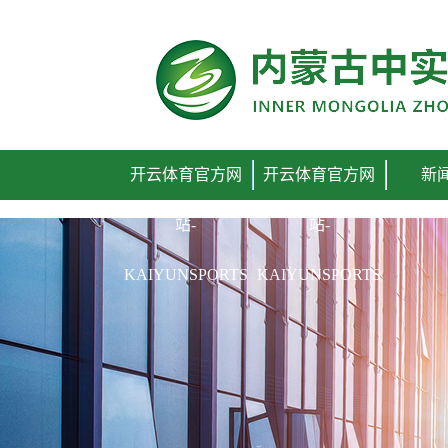
开云体育官方网站-KAIYUNSPORTS
开云体育官方网
开云体育官方网
新
站-
站-
KAIYUNSPORTS
KAIYUNSPORTS