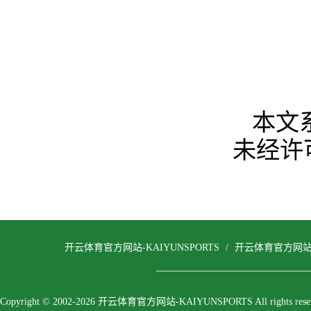
本文
未经许
开云体育官方网站-KAIYUNSPORTS
/
开云体育官方网站-
Copyright © 2002-2026 开云体育官方网站-KAIYUNSPORTS All rights reser