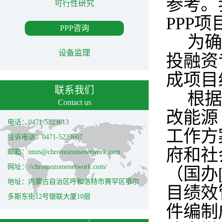
参考。
可行性研究
PPP
PPP咨询
为确
设备监理
投融资
成项目
联系我们
根据
Contact us
改能源〔
电话：0471-5223613
工作方
投诉电话：0471-5223607
府和社
邮箱：imzs@chromozomenetwork.com
网址：//chromozomenetwork.com/
（国办
地址：内蒙古自治区呼和浩特市赛罕区鄂尔
目绩效
多斯东街12号银联大厦10层
件编制