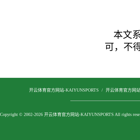
本文
可，不
开云体育官方网站-KAIYUNSPORTS
/
开云体育官方网站-
Copyright © 2002-2026 开云体育官方网站-KAIYUNSPORTS All rights reser