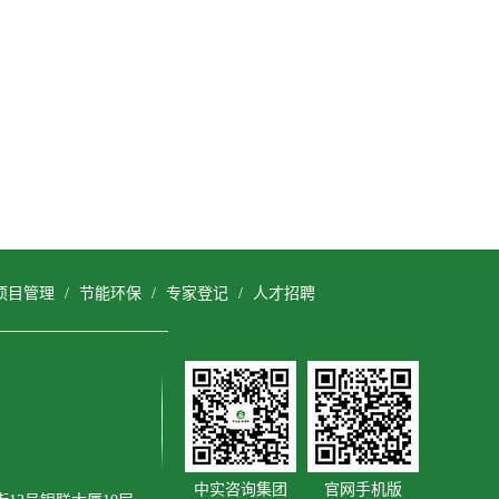
项目管理
/
节能环保
/
专家登记
/
人才招聘
中实咨询集团
官网手机版