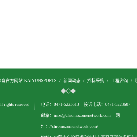
育官方网站-KAIYUNSPORTS
/
新闻动态
/
招标采购
/
工程咨询
/
ghts reserved.
电话：0471-5223613 投诉电话：0471-5223607
邮箱：imzs@chromozomenetwork.com 网
址：//chromozomenetwork.com/