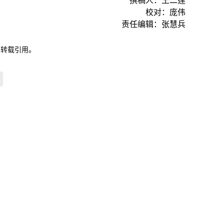
撰稿人：王二莲
校对：庞伟
责任编辑：张慧兵
自转载引用。