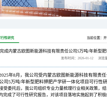
可行性研究
当前位置：
开
完成内蒙古欧图新能源科技有限责任公司5万吨/年新型
发布时间：2026-01-12 浏览
2025年8月，我公司受内蒙古欧图新能源科技有限责
公司5万吨/年新型肥料钾肥产学研一体化项目可行性
接受委托后，我公司组织专业力量梳理行业相关政策，结
内完成了可行性研究报告，对该项目落地实施起到了积极