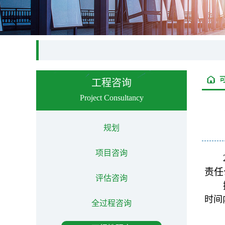
工程咨询
Project Consultancy
规划
项目咨询
责任
评估咨询
时间
全过程咨询