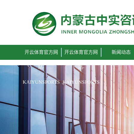
开云体育官方网站-KAIYUNSPORTS
开云体育官方网
开云体育官方网
新闻动态
站-
站-
KAIYUNSPORTS
KAIYUNSPORTS