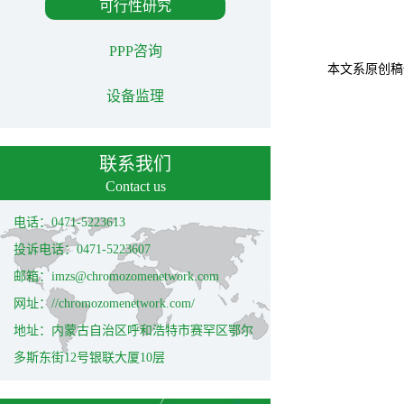
可行性研究
PPP咨询
本文系原创稿
设备监理
联系我们
Contact us
电话：0471-5223613
投诉电话：0471-5223607
邮箱：imzs@chromozomenetwork.com
网址：//chromozomenetwork.com/
地址：内蒙古自治区呼和浩特市赛罕区鄂尔
多斯东街12号银联大厦10层