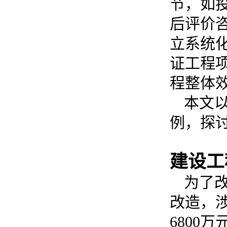
节，如
后评价
立系统
证工程
程整体
本文
例，探
建设工
为了
改造，
6800
万