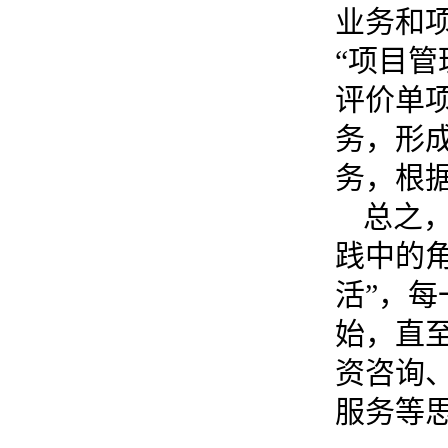
业务和
“项目管
评价单
务，形
务，根
总之
践中的
活”，
始，直
资咨询
服务等