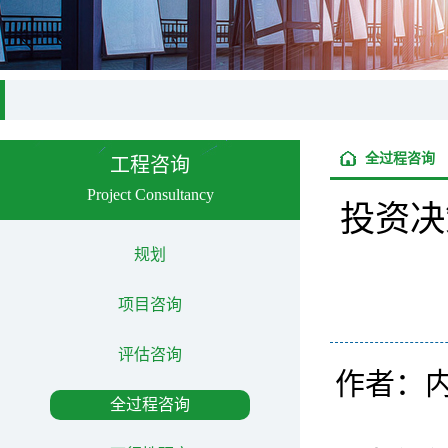
全过程咨询
工程咨询
Project Consultancy
投资决
规划
项目咨询
评估咨询
作者：
全过程咨询