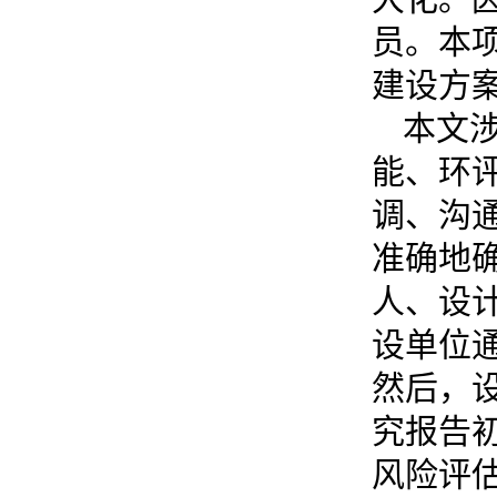
员。本
建设方
本文
能、环
调、沟
准确地
人、设
设单位
然后，
究报告
风险评