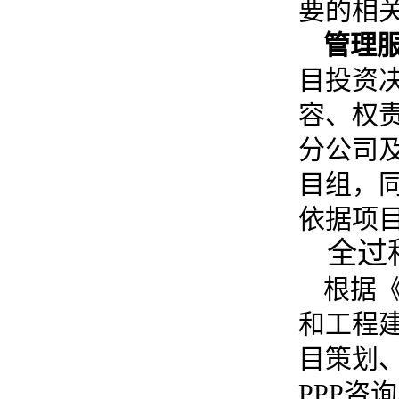
要的相
管理
目投资
容、权
分公司
目组，
依据项
全过
根据
和工程
目策划
PPP
咨询