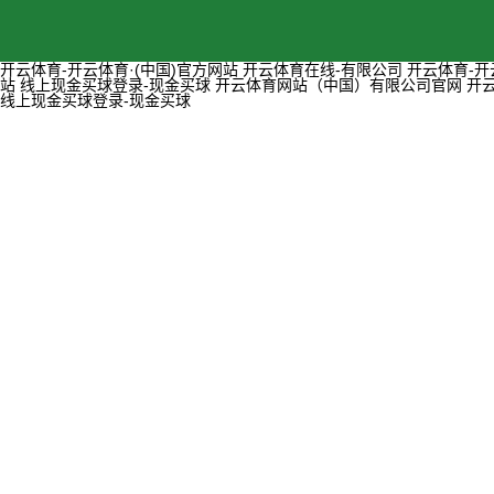
开云体育-开云体育·(中国)官方网站
开云体育在线-有限公司
开云体育-
站
线上现金买球登录-现金买球
开云体育网站（中国）有限公司官网
开云
线上现金买球登录-现金买球