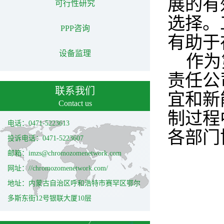
展的有
可行性研究
选择。
PPP咨询
有助于
设备监理
作为
责任公
联系我们
宜和新
Contact us
制过程
电话：0471-5223613
各部门
投诉电话：0471-5223607
邮箱：imzs@chromozomenetwork.com
网址：//chromozomenetwork.com/
地址：内蒙古自治区呼和浩特市赛罕区鄂尔
多斯东街12号银联大厦10层