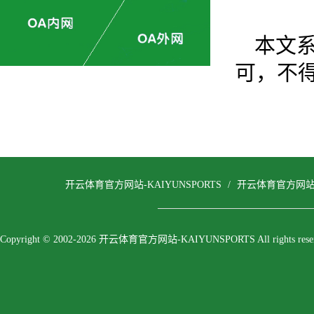
本文
可，不
开云体育官方网站-KAIYUNSPORTS
/
开云体育官方网站-
Copyright © 2002-2026 开云体育官方网站-KAIYUNSPORTS All rights reser