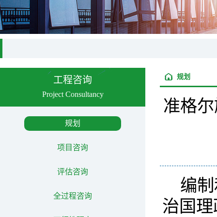
规划
工程咨询
Project Consultancy
准格尔
规划
项目咨询
评估咨询
编制
全过程咨询
治国理