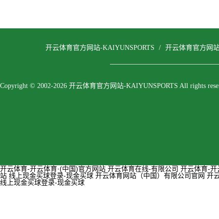
开云体育官方网站-KAIYUNSPORTS
/
开云体育官方网站-
Copyright © 2002-2026 开云体育官方网站-KAIYUNSPORTS All rights reser
开云体育-开云体育·(中国)官方网站
开云体育在线-有限公司
开云体育-
站
线上现金买球登录-现金买球
开云体育网站（中国）有限公司官网
开云
线上现金买球登录-现金买球