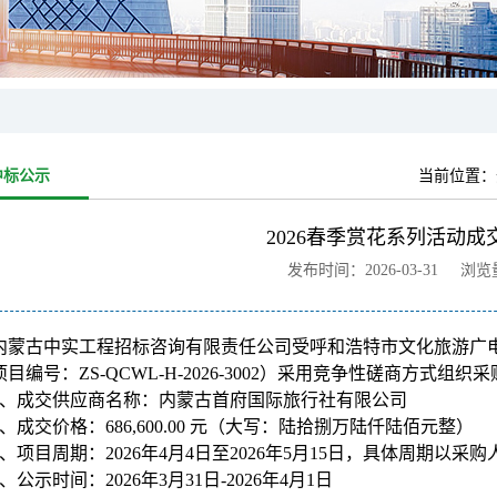
中标公示
当前位置：
2026春季赏花系列活动成
发布时间：2026-03-31 浏
内蒙古中实工程招标咨询有限责任公司受呼和浩特市文化旅游广电局的
目编号：ZS-QCWL-H-2026-3002）采用竞争性磋商方式
、成交供应商名称：内蒙古首府国际旅行社有限公司
、成交价格：686,600.00 元（大写：陆拾捌万陆仟陆佰元整）
、项目周期：2026年4月4日至2026年5月15日，具体周期以采
、公示时间：2026年3月31日-2026年4月1日