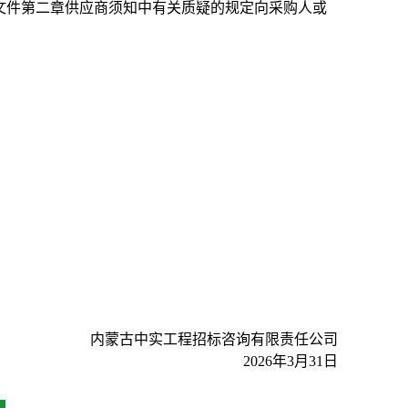
文件第二章供应商须知中有关质疑的规定向采购人或
内蒙古中实工程招标咨询有限责任公司
2026年3月31日