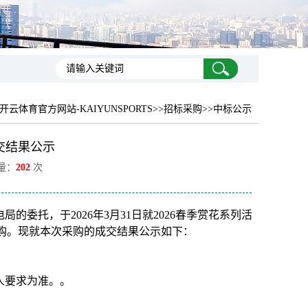
开云体育官方网站-KAIYUNSPORTS
>>招标采购>>中标公示
交结果公示
览量：
202
次
委托，于2026年3月31日就2026春季赏花系列活
组织采购。现就本次采购的成交结果公示如下：
购人要求为准。。