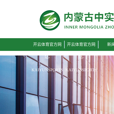
开云体育官方网站-KAIYUNSPORTS
开云体育官方网
开云体育官方网
新
站-
站-
KAIYUNSPORTS
KAIYUNSPORTS