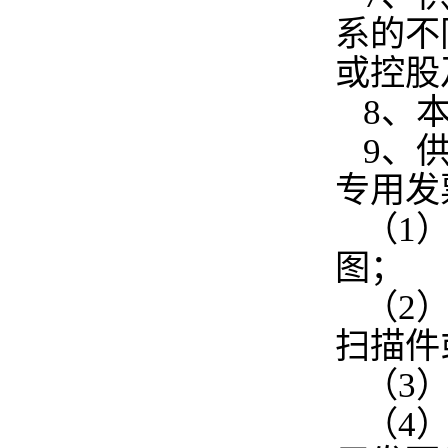
系的不
或控股
8、
9、
专用发
（1
图；
（2
扫描件
（3
（4