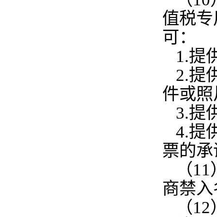
值税专
可：
1.
2.
件或照
3.
4.
票的承
（1
商禁入
（1