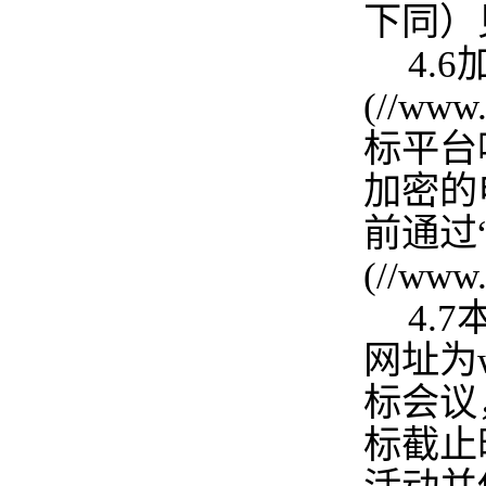
下同）
4.
(//ww
标平台
加密的
前通过
(//ww
4.
网址为w
标会议
标截止