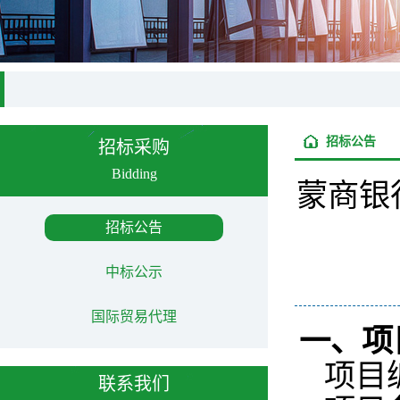
招标公告
招标采购
Bidding
蒙商银
招标公告
中标公示
国际贸易代理
一、项
项目编
联系我们