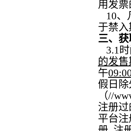
用发票
10
于禁入
三、获
3.1
的发售
午
09:0
假日除
（//w
注册过
平台注
册, 