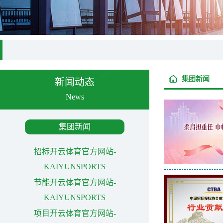
集团新闻
新闻动态
News
集团新闻
招标开云体育官方网站-
KAIYUNSPORTS
节能开云体育官方网站-
KAIYUNSPORTS
项目开云体育官方网站-