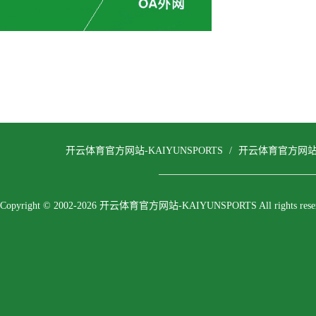
开云体育官方网站-KAIYUNSPORTS
/
开云体育官方网站-
Copyright © 2002-2026 开云体育官方网站-KAIYUNSPORTS All rights reser