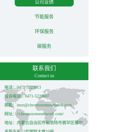
公司业绩
节能服务
环保服务
碳服务
联系我们
Contact us
电话：0471-5223613
投诉电话：0471-5223607
邮箱：imzs@chromozomenetwork.com
网址：//chromozomenetwork.com/
地址：内蒙古自治区呼和浩特市赛罕区鄂尔
多斯东街12号银联大厦10层