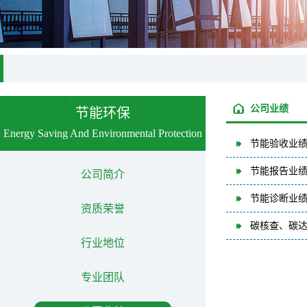
公司业绩
节能环保
Energy Saving And Environmental Protection
节能验收业绩
节能报告业绩
公司简介
节能诊断业绩
资质荣誉
碳核查、碳达
行业地位
专业团队