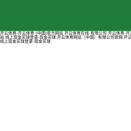
开云体育-开云体育·(中国)官方网站
开云体育在线-有限公司
开云体育-
站
线上现金买球登录-现金买球
开云体育网站（中国）有限公司官网
开云
线上现金买球登录-现金买球