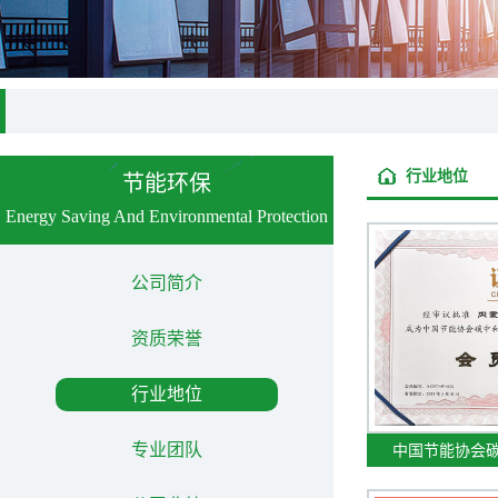
行业地位
节能环保
Energy Saving And Environmental Protection
公司简介
资质荣誉
行业地位
专业团队
中国节能协会