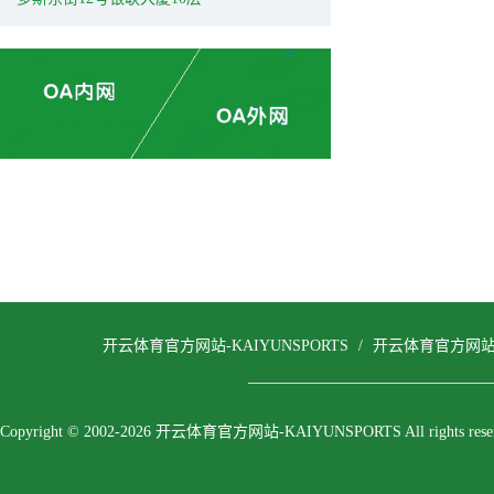
开云体育官方网站-KAIYUNSPORTS
/
开云体育官方网站-
Copyright © 2002-2026 开云体育官方网站-KAIYUNSPORTS All rights reser