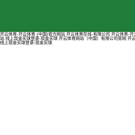
开云体育-开云体育·(中国)官方网站
开云体育在线-有限公司
开云体育-
站
线上现金买球登录-现金买球
开云体育网站（中国）有限公司官网
开云
线上现金买球登录-现金买球