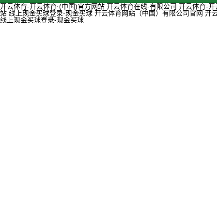
开云体育-开云体育·(中国)官方网站
开云体育在线-有限公司
开云体育-
站
线上现金买球登录-现金买球
开云体育网站（中国）有限公司官网
开云
线上现金买球登录-现金买球