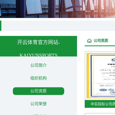
公司资质
开云体育官方网站-
KAIYUNSPORTS
About us
公司简介
组织机构
公司资质
公司荣誉
中实招标公司