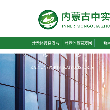
开云体育官方网站-KAIYUNSPORTS
开云体育官方网
开云体育官方网
新
站-
站-
KAIYUNSPORTS
KAIYUNSPORTS