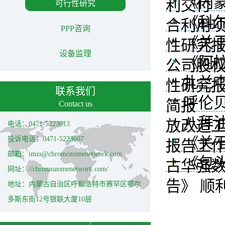
《内
利交付
可行性研究
《科
合利用
PPP咨询
《关
性研究
设备监理
《阿
公司股
扎兰
性研究
联系我们
呼伦
简报
Contact us
八拜
放改造
电话：0471-5223613
《关
投诉电话：0471-5223607
报告工
邮箱：imzs@chromozomenetwork.com
《包
古华强
网址：//chromozomenetwork.com/
告》 顺
地址：内蒙古自治区呼和浩特市赛罕区鄂尔
多斯东街12号银联大厦10层