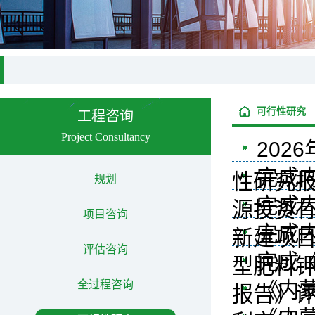
可行性研究
工程咨询
Project Consultancy
202
完成
性研究
规划
完成
源投资
项目咨询
完成
新建项
评估咨询
完成
型肥料
全过程咨询
《内
报告》