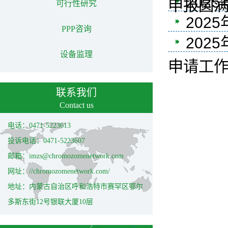
202
申报圆
可行性研究
202
PPP咨询
20
设备监理
申请工
联系我们
Contact us
电话：0471-5223613
投诉电话：0471-5223607
邮箱：imzs@chromozomenetwork.com
网址：//chromozomenetwork.com/
地址：内蒙古自治区呼和浩特市赛罕区鄂尔
多斯东街12号银联大厦10层