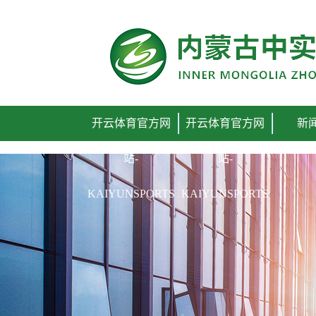
开云体育官方网站-KAIYUNSPORTS
开云体育官方网
开云体育官方网
新
站-
站-
KAIYUNSPORTS
KAIYUNSPORTS