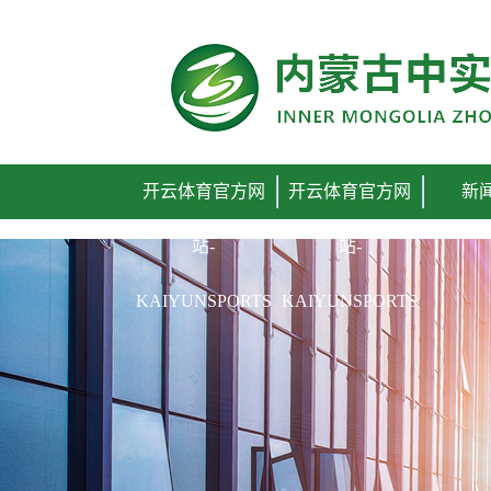
开云体育官方网站-KAIYUNSPORTS
开云体育官方网
开云体育官方网
新
站-
站-
KAIYUNSPORTS
KAIYUNSPORTS