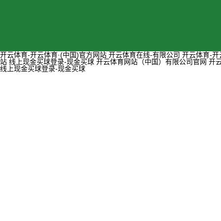
开云体育-开云体育·(中国)官方网站
开云体育在线-有限公司
开云体育-
站
线上现金买球登录-现金买球
开云体育网站（中国）有限公司官网
开云
线上现金买球登录-现金买球